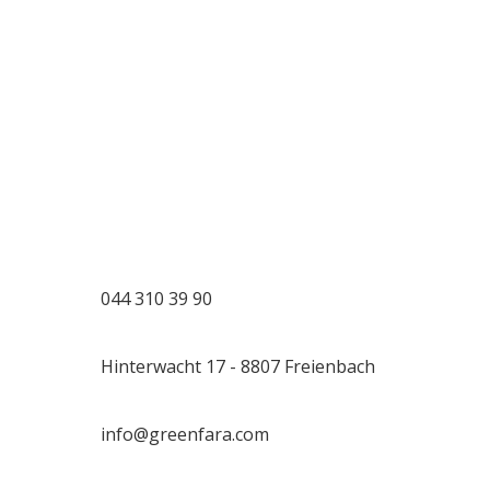
Aufwand mitteilen den wir haben um genau zu wissen
welcher Aufwand entstehen kann. Eine Stunde kostet
bei uns 98 Sfr. inkl.
044 310 39 90
Hinterwacht 17 - 8807 Freienbach
info@greenfara.com