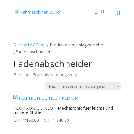
Startseite
/
Shop
/ Produkte verschlagwortet mit
„Fadenabschneider“
Fadenabschneider
Einzelnes Ergebnis wird angezeigt
TEXI TRONIC 3 NEO – Mechatronik fuer leichte und
mittlere Stoffe
Preisspanne:
CHF
1'160.00
–
CHF
1'340.00
CHF 1'160.00
bis