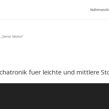
Nähmaschi
t „Servo Motor“
tronik fuer leichte und mittlere St