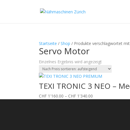
Startseite
/
Shop
/ Produkte verschlagwortet mi
Servo Motor
Einzelnes Ergebnis wird angezeigt
TEXI TRONIC 3 NEO – Mecha
Preisspanne:
CHF
1'160.00
–
CHF
1'340.00
CHF 1'160.00
bis
CHF 1'340.00