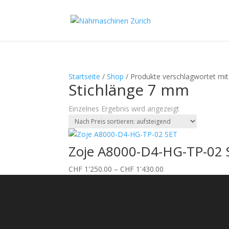
Startseite
/
Shop
/ Produkte verschlagwortet mit
Stichlänge 7 mm
Einzelnes Ergebnis wird angezeigt
Zoje A8000-D4-HG-TP-02 S
Preisspanne:
CHF
1'250.00
–
CHF
1'430.00
CHF 1'250.00
bis
CHF 1'430.00